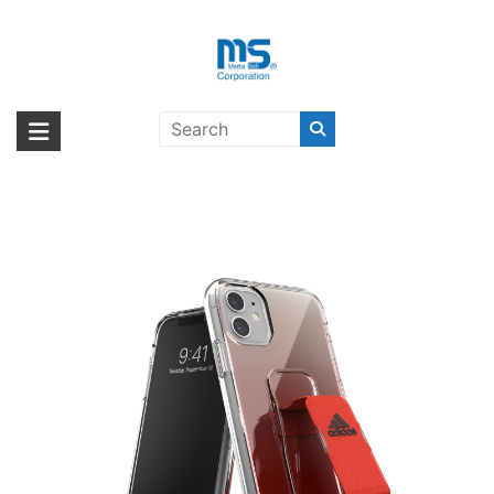
Skip
to
content
【取扱終了製品】adidas
海外輸入ブランド商品｜株式会社
海外事業部が取り揃えている海外輸入商品には、日本では珍しい「海外ブ
Performance Clear Grip Case
ランド」をはじめ「ユニークな商品」「機能的な商品」「コストパフォー
エム・エス・シー
SS20 iPhone11 SR〔アディダス〕
マンスの高い商品」など厳選した高品質な商品を取り扱っています。