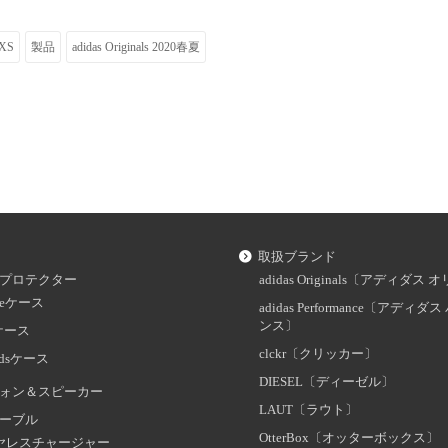
 XS
製品
adidas Originals 2020春夏
取扱ブランド
プロテクター
adidas Originals〔アディダ
oneケース
adidas Performance〔アディ
ンス〕
dケース
clckr〔クリッカー〕
odsケース
DIESEL〔ディーゼル〕
ォン＆スピーカー
LAUT〔ラウト〕
ーブル
OtterBox〔オッターボックス〕
ヤレスチャージャー