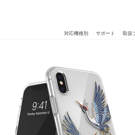
商品には、日本では珍しい「海外ブランド」をはじめ「ユニー
｜株式会社エム・エス・シー
扱っています。
e CNY iPhone XS Blue/Gold〔アディダス
対応機種別
サポート
取扱