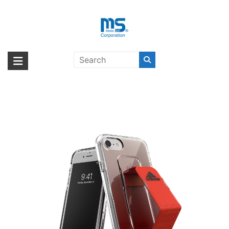
Skip
to
content
【取扱終了製品】adidas
海外輸入ブランド商品｜株式会社
海外事業部が取り揃えている海外輸入商品には、日本では珍しい「海外ブ
Performance Clear Grip Case
ランド」をはじめ「ユニークな商品」「機能的な商品」「コストパフォー
エム・エス・シー
SS20 iPhone 8 SR〔アディダス〕
マンスの高い商品」など厳選した高品質な商品を取り扱っています。