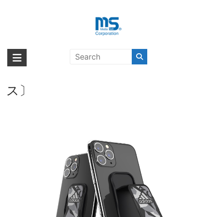
Skip
to
content
adidas Performance Universal
海外輸入ブランド商品｜株式会社
海外事業部が取り揃えている海外輸入商品には、日本では珍しい「海外ブ
Grip band Size S FW20 for
ランド」をはじめ「ユニークな商品」「機能的な商品」「コストパフォー
エム・エス・シー
Universal Black/Grey〔アディダ
マンスの高い商品」など厳選した高品質な商品を取り扱っています。
ス〕