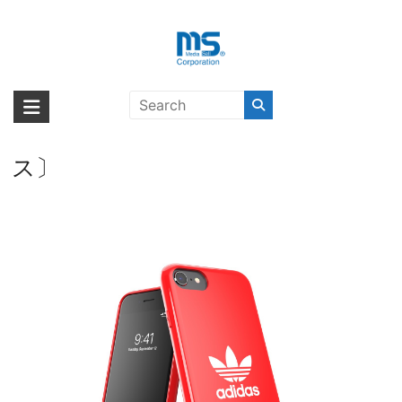
Skip
to
content
【取扱終了製品】adidas Originals
海外輸入ブランド商品｜株式会社
海外事業部が取り揃えている海外輸入商品には、日本では珍しい「海外ブ
Snap Case Trefoil FW20 iPhone
ランド」をはじめ「ユニークな商品」「機能的な商品」「コストパフォー
エム・エス・シー
SE（第2世代） Scarlet〔アディダ
マンスの高い商品」など厳選した高品質な商品を取り扱っています。
ス〕