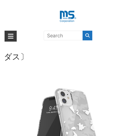
Skip
to
content
【取扱終了製品】adidas Originals
海外輸入ブランド商品｜株式会社
海外事業部が取り揃えている海外輸入商品には、日本では珍しい「海外ブ
Snap Case Camo Clear AOP SS21
ランド」をはじめ「ユニークな商品」「機能的な商品」「コストパフォー
エム・エス・シー
for iPhone 11 clear/white〔アディ
マンスの高い商品」など厳選した高品質な商品を取り扱っています。
ダス〕