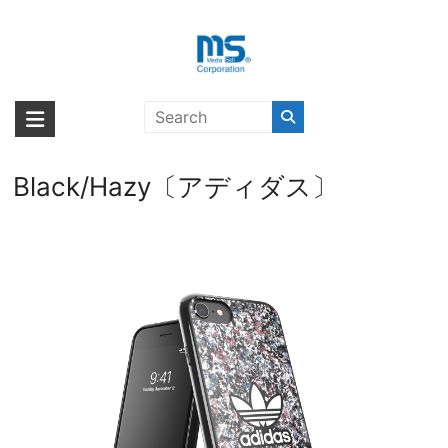
Skip
to
content
【取扱終了製品】adidas Originals
海外輸入ブランド商品｜株式会社
海外事業部が取り揃えている海外輸入商品には、日本では珍しい「海外ブ
Snap case Belista Flower SS21 for
ランド」をはじめ「ユニークな商品」「機能的な商品」「コストパフォー
エム・エス・シー
iPhone SE（第2世代）
マンスの高い商品」など厳選した高品質な商品を取り扱っています。
Black/Hazy〔アディダス〕