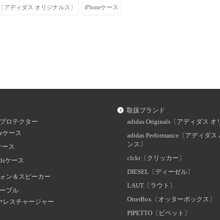
ginals〔アディダス オリジナルス〕
iPhoneケース
取扱ブランド
プロテクター
adidas Originals〔アディダ
oneケース
adidas Performance〔アディ
ンス〕
dケース
clckr〔クリッカー〕
odsケース
DIESEL〔ディーゼル〕
ォン＆スピーカー
LAUT〔ラウト〕
ーブル
OtterBox〔オッターボックス〕
ヤレスチャージャー
PIPETTO〔ピペット〕