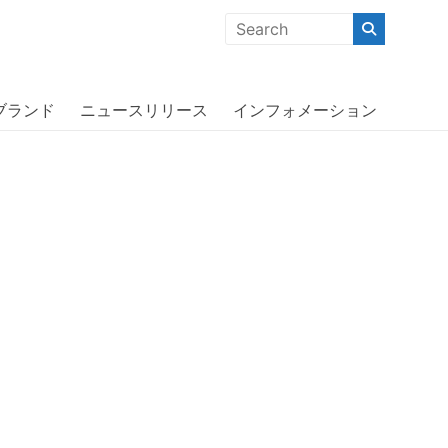
クな商品」「機能的な商品」「コストパフォーマンスの高い商
Black〔アディダス〕
ブランド
ニュースリリース
インフォメーション