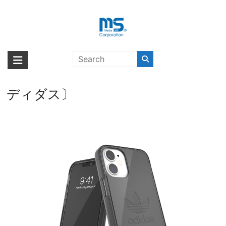
Skip
to
content
【取扱終了製品】adidas Originals
海外輸入ブランド商品｜株式会社
海外事業部が取り揃えている海外輸入商品には、日本では珍しい「海外ブ
Protective Clear Case FW20
ランド」をはじめ「ユニークな商品」「機能的な商品」「コストパフォー
エム・エス・シー
iPhone 12 mini Smokey Black〔ア
マンスの高い商品」など厳選した高品質な商品を取り扱っています。
ディダス〕