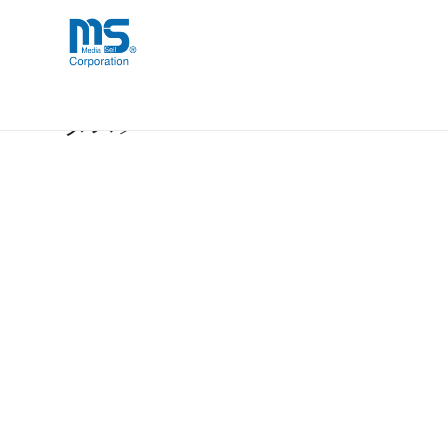
Skip
海外事業部が取り揃えている海外輸入
海外輸入ブランド商品
to
品」など厳選した高品質な商品を取り
content
【取扱終了製品】adidas Performanc
ダス〕