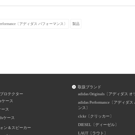
s Performance〔アディダス パフォーマンス〕
製品
取扱ブランド
プロテクター
adidas Originals〔アディダ
oneケース
adidas Performance〔アディ
ンス〕
dケース
clckr〔クリッカー〕
odsケース
DIESEL〔ディーゼル〕
ォン＆スピーカー
LAUT〔ラウト〕