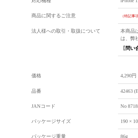
対応機種
iPhone 1
商品に関するご注意
（特記事
法人様への取引・取扱について
本商品
は、弊
【
問い
価格
4,290円
品番
42463 (
JANコード
No 8718
パッケージサイズ
190 × 1
パッケージ重量
86g