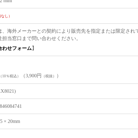
2 mini
項なし）
は、海外メーカーとの契約により販売先を指定または限定され
社担当窓口まで問い合わせください。
合わせフォーム
】
（3,900円
）
（10％税込）
（税抜）
EX8021)
846084741
05 × 20mm