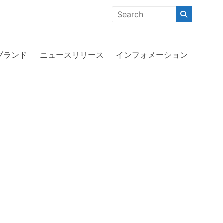
クな商品」「機能的な商品」「コストパフォーマンスの高い商
one 12 mini Power Blue〔アディ
ブランド
ニュースリリース
インフォメーション