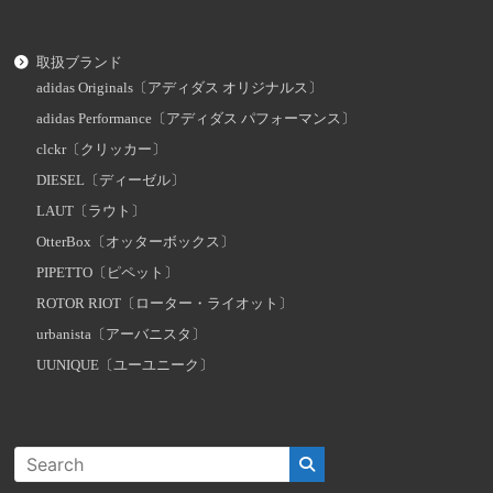
取扱ブランド
adidas Originals〔アディダス オリジナルス〕
adidas Performance〔アディダス パフォーマンス〕
clckr〔クリッカー〕
DIESEL〔ディーゼル〕
LAUT〔ラウト〕
OtterBox〔オッターボックス〕
PIPETTO〔ピペット〕
ROTOR RIOT〔ローター・ライオット〕
urbanista〔アーバニスタ〕
UUNIQUE〔ユーユニーク〕