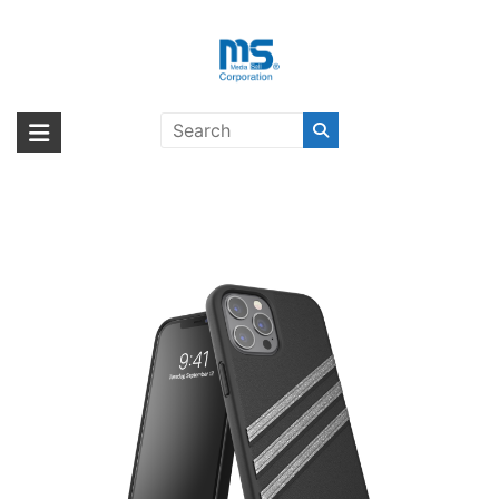
Skip
to
content
adidas Originals Samba Woman
海外輸入ブランド商品｜株式会社
海外事業部が取り揃えている海外輸入商品には、日本では珍しい「海外ブ
SS21 iPhone 12 Pro Max Black
ランド」をはじめ「ユニークな商品」「機能的な商品」「コストパフォー
エム・エス・シー
Glitter〔アディダス〕
マンスの高い商品」など厳選した高品質な商品を取り扱っています。