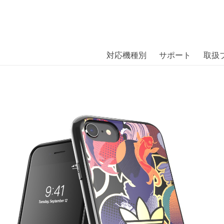
商品には、日本では珍しい「海外ブランド」をはじめ「ユニー
｜株式会社エム・エス・シー
扱っています。
ls Snap Case CNY Fes2 SS21 
対応機種別
サポート
取扱