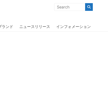
クな商品」「機能的な商品」「コストパフォーマンスの高い商
iPhone SE（第2世代）〔アディダス〕
ブランド
ニュースリリース
インフォメーション