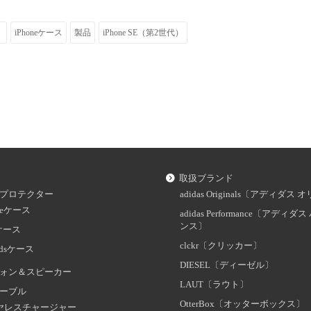
〕
iPhoneケース
製品
iPhone SE（第2世代）
取扱ブランド
プロテクター
adidas Originals〔アディダ
oneケース
adidas Performance〔アディ
ンス〕
dケース
clckr〔クリッカー〕
odsケース
DIESEL〔ディーゼル〕
ォン＆スピーカー
LAUT〔ラウト〕
ーブル
OtterBox〔オッターボックス〕
ヤレスチャージャー