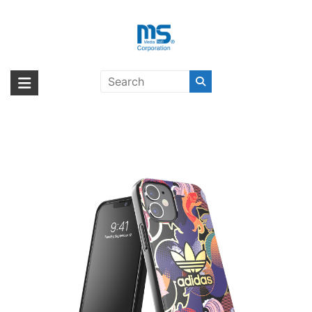
Skip
to
content
【取扱終了製品】adidas Originals
海外輸入ブランド商品｜株式会社
海外事業部が取り揃えている海外輸入商品には、日本では珍しい「海外ブ
Snap Case AOP CNY Fes2 SS21
ランド」をはじめ「ユニークな商品」「機能的な商品」「コストパフォー
エム・エス・シー
iPhone 12 mini〔アディダス〕
マンスの高い商品」など厳選した高品質な商品を取り扱っています。