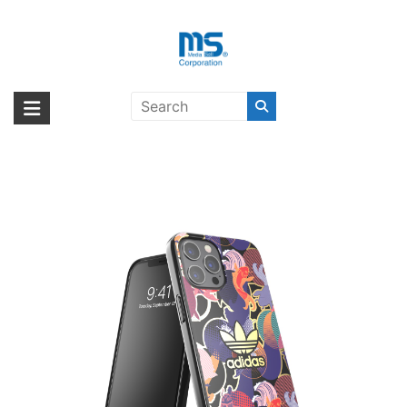
Skip
to
content
【取扱終了製品】adidas Originals
海外輸入ブランド商品｜株式会社
海外事業部が取り揃えている海外輸入商品には、日本では珍しい「海外ブ
Snap Case AOP CNY Fes2 SS21
ランド」をはじめ「ユニークな商品」「機能的な商品」「コストパフォー
エム・エス・シー
iPhone 12 Pro Max〔アディダス〕
マンスの高い商品」など厳選した高品質な商品を取り扱っています。