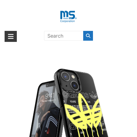
Skip
to
content
【取扱終了製品】adidas Originals
海外輸入ブランド商品｜株式会社
海外事業部が取り揃えている海外輸入商品には、日本では珍しい「海外ブ
Summer Graffiti iPhone 13 mini
ランド」をはじめ「ユニークな商品」「機能的な商品」「コストパフォー
エム・エス・シー
Black/Yellow〔アディダス〕
マンスの高い商品」など厳選した高品質な商品を取り扱っています。