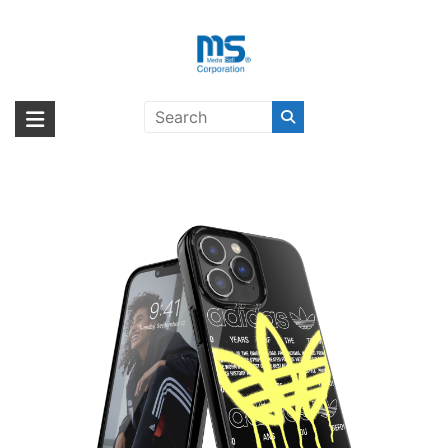
Skip
to
content
adidas Originals Summer Graffiti
海外輸入ブランド商品｜株式会社
海外事業部が取り揃えている海外輸入商品には、日本では珍しい「海外ブ
iPhone 13 Pro Max
ランド」をはじめ「ユニークな商品」「機能的な商品」「コストパフォー
エム・エス・シー
Black/Yellow〔アディダス〕
マンスの高い商品」など厳選した高品質な商品を取り扱っています。