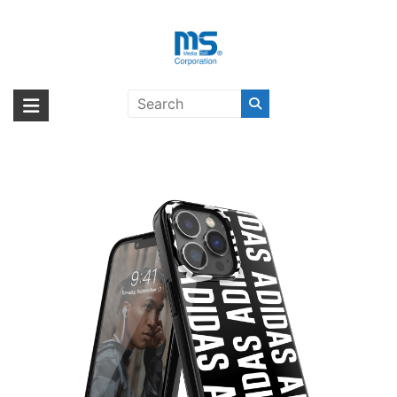
Skip
to
content
【取扱終了製品】adidas
海外輸入ブランド商品｜株式会社
海外事業部が取り揃えている海外輸入商品には、日本では珍しい「海外ブ
Performance Logo iPhone 13 Pro
ランド」をはじめ「ユニークな商品」「機能的な商品」「コストパフォー
エム・エス・シー
Black/White〔アディダス〕
マンスの高い商品」など厳選した高品質な商品を取り扱っています。