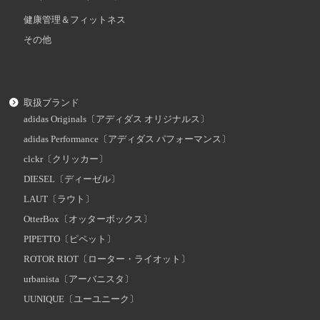
健康管理＆フィットネス
その他
取扱ブランド
adidas Originals〔アディダス オリジナルス〕
adidas Performance〔アディダス パフォーマンス〕
clckr〔クリッカー〕
DIESEL〔ディーゼル〕
LAUT〔ラウト〕
OtterBox〔オッターボックス〕
PIPETTO〔ピペット〕
ROTOR RIOT〔ローター・ライオット〕
urbanista〔アーバニスタ〕
UUNIQUE〔ユーユニーク〕