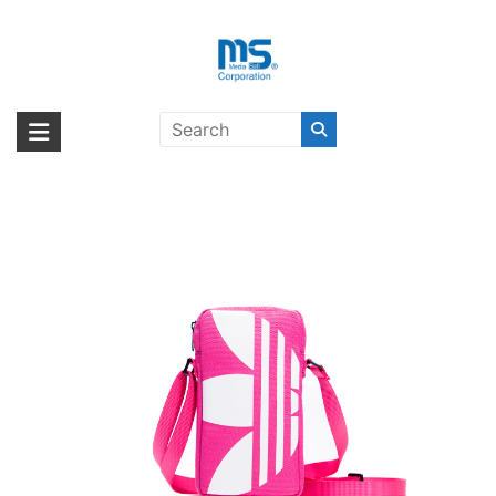
Skip
to
content
adidas Originals Universal Pouch
海外輸入ブランド商品｜株式会社
海外事業部が取り揃えている海外輸入商品には、日本では珍しい「海外ブ
Big Logo Pk/Wh〔アディダス〕
ランド」をはじめ「ユニークな商品」「機能的な商品」「コストパフォー
エム・エス・シー
マンスの高い商品」など厳選した高品質な商品を取り扱っています。