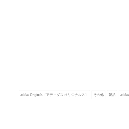
adidas Originals〔アディダス オリジナルス〕
その他
製品
adida