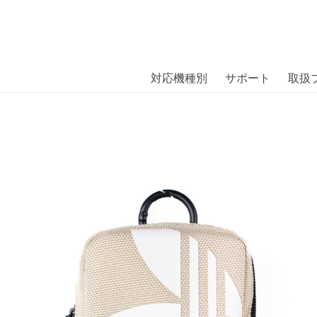
商品には、日本では珍しい「海外ブランド」をはじめ「ユニー
｜株式会社エム・エス・シー
扱っています。
ch Pouch Tau/Wh〔アディダス〕
対応機種別
サポート
取扱