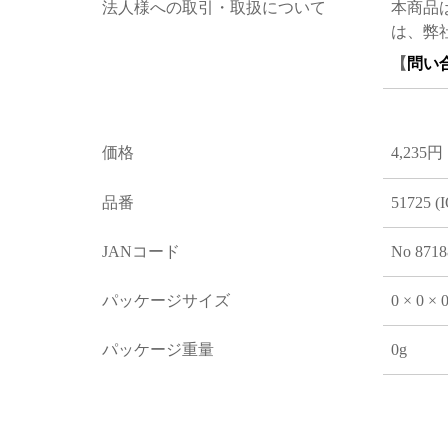
法人様への取引・取扱について
本商品
は、弊
【
問い
価格
4,235円
品番
51725 (
JANコード
No 8718
パッケージサイズ
0 × 0 ×
パッケージ重量
0g