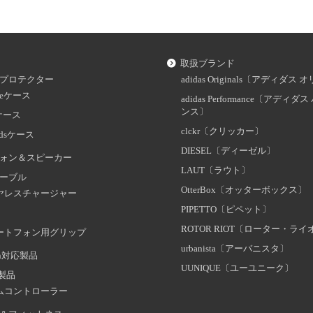
取扱ブランド
プロテクター
adidas Originals〔アディダ
oneケース
adidas Performance〔アディ
ンス〕
dケース
clckr〔クリッカー〕
odsケース
DIESEL〔ディーゼル〕
ォン＆スピーカー
LAUT〔ラウト〕
ーブル
OtterBox〔オッターボックス〕
ヤレスチャージャー
PIPETTO〔ピペット〕
ROTOR RIOT〔ローター・ラ
ートフォン用グリップ
urbanista〔アーバニスタ〕
oth対応製品
UUNIQUE〔ユーユニーク〕
証製品
ムコントローラー