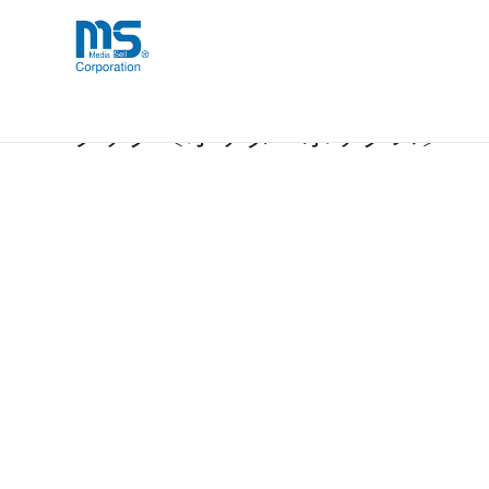
Skip
海外事業部が取り揃えている海外輸入
海外輸入ブランド商品
to
品」など厳選した高品質な商品を取り
content
OtterBox Commuter iPhone 
ラック〔オッターボックス〕