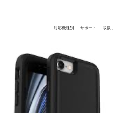
商品には、日本では珍しい「海外ブランド」をはじめ「ユニー
｜株式会社エム・エス・シー
扱っています。
SE（第3世代） / iPhone SE（第2世代） / 
対応機種別
サポート
取扱