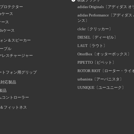
取扱ブランド
プロテクター
adidas Originals〔アディダ
oneケース
adidas Performance〔アディ
ンス〕
dケース
clckr〔クリッカー〕
odsケース
DIESEL〔ディーゼル〕
ォン＆スピーカー
LAUT〔ラウト〕
ーブル
OtterBox〔オッターボックス〕
ヤレスチャージャー
PIPETTO〔ピペット〕
ROTOR RIOT〔ローター・ラ
ートフォン用グリップ
urbanista〔アーバニスタ〕
oth対応製品
UUNIQUE〔ユーユニーク〕
証製品
ムコントローラー
＆フィットネス