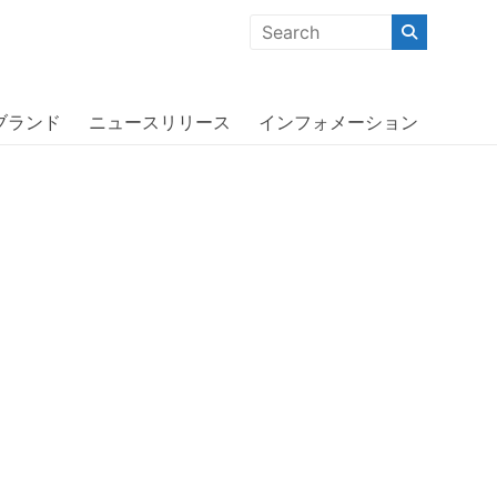
クな商品」「機能的な商品」「コストパフォーマンスの高い商
iPhone 8 / iPhone 7用ケース ブ
ブランド
ニュースリリース
インフォメーション