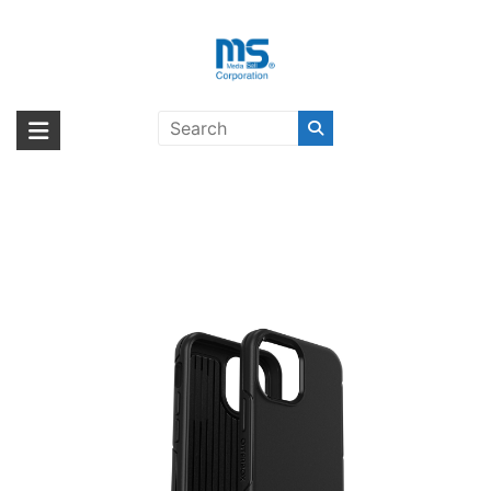
Skip
to
content
【取扱終了製品】OtterBox
海外輸入ブランド商品｜株式会社
海外事業部が取り揃えている海外輸入商品には、日本では珍しい「海外ブ
SYMMETRY RASCALS BLK iPhone
ランド」をはじめ「ユニークな商品」「機能的な商品」「コストパフォー
エム・エス・シー
13 mini〔オッターボックス〕
マンスの高い商品」など厳選した高品質な商品を取り扱っています。