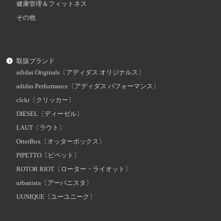
健康管理＆フィットネス
その他
取扱ブランド
adidas Originals〔アディダス オリジナルス〕
adidas Performance〔アディダス パフォーマンス〕
clckr〔クリッカー〕
DIESEL〔ディーゼル〕
LAUT〔ラウト〕
OtterBox〔オッターボックス〕
PIPETTO〔ピペット〕
ROTOR RIOT〔ローター・ライオット〕
urbanista〔アーバニスタ〕
UUNIQUE〔ユーユニーク〕