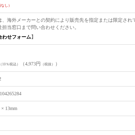
項なし）
は、海外メーカーとの契約により販売先を指定または限定され
社担当窓口まで問い合わせください。
合わせフォーム
】
（4,973円
）
（10％税込）
（税抜）
2
104265284
9 × 13mm