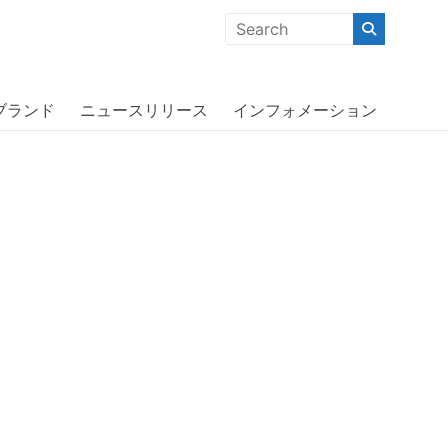
クな商品」「機能的な商品」「コストパフォーマンスの高い商
iPhone 13 Pro〔オッターボックス〕
ブランド
ニュースリリース
インフォメーション