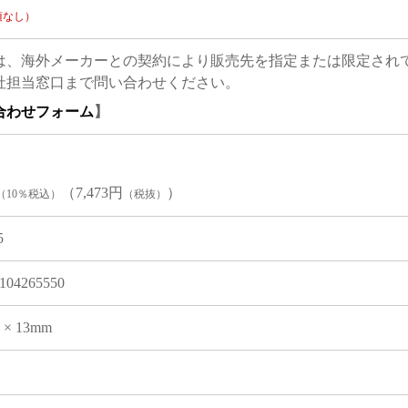
項なし）
は、海外メーカーとの契約により販売先を指定または限定され
社担当窓口まで問い合わせください。
合わせフォーム
】
（7,473円
）
（10％税込）
（税抜）
5
104265550
6 × 13mm