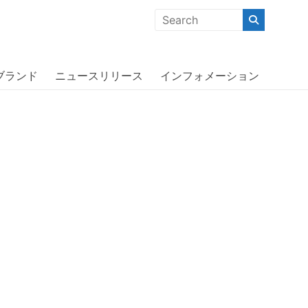
クな商品」「機能的な商品」「コストパフォーマンスの高い商
one 13 Pro〔ライフプルーフ〕
ブランド
ニュースリリース
インフォメーション