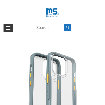
Skip
to
content
【取扱終了製品】LIFEPROOF SEE
海外輸入ブランド商品｜株式会社
海外事業部が取り揃えている海外輸入商品には、日本では珍しい「海外ブ
MOONZ ZEAL GREY iPhone 13
ランド」をはじめ「ユニークな商品」「機能的な商品」「コストパフォー
エム・エス・シー
Pro〔ライフプルーフ〕
マンスの高い商品」など厳選した高品質な商品を取り扱っています。