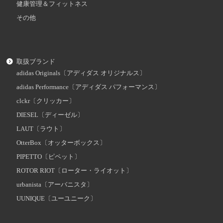
健康管理＆フィットネス
その他
取扱ブランド
adidas Originals〔アディダス オリジナルス〕
adidas Performance〔アディダス パフォーマンス〕
clckr〔クリッカー〕
DIESEL〔ディーゼル〕
LAUT〔ラウト〕
OtterBox〔オッターボックス〕
PIPETTO〔ピペット〕
ROTOR RIOT〔ローター・ライオット〕
urbanista〔アーバニスタ〕
UUNIQUE〔ユーユニーク〕