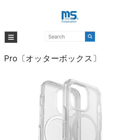
Skip
to
content
【取扱終了製品】OtterBox
海外輸入ブランド商品｜株式会社
海外事業部が取り揃えている海外輸入商品には、日本では珍しい「海外ブ
SYMMETRY PLUS CLEAR
ランド」をはじめ「ユニークな商品」「機能的な商品」「コストパフォー
エム・エス・シー
MOONZEN CLEAR iPhone 13
マンスの高い商品」など厳選した高品質な商品を取り扱っています。
Pro〔オッターボックス〕