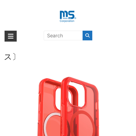
Skip
to
content
OtterBox SYMMETRY PLUS
海外輸入ブランド商品｜株式会社
海外事業部が取り揃えている海外輸入商品には、日本では珍しい「海外ブ
CLEAR MOONZEN IN THE RED
ランド」をはじめ「ユニークな商品」「機能的な商品」「コストパフォー
エム・エス・シー
iPhone 13 Pro〔オッターボック
マンスの高い商品」など厳選した高品質な商品を取り扱っています。
ス〕