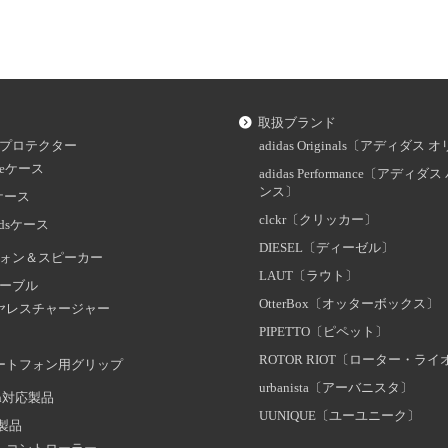
取扱ブランド
プロテクター
adidas Originals〔アディダ
oneケース
adidas Performance〔アディ
ンス〕
dケース
clckr〔クリッカー〕
odsケース
DIESEL〔ディーゼル〕
ォン＆スピーカー
LAUT〔ラウト〕
ーブル
OtterBox〔オッターボックス〕
ヤレスチャージャー
PIPETTO〔ピペット〕
ROTOR RIOT〔ローター・ラ
ートフォン用グリップ
urbanista〔アーバニスタ〕
oth対応製品
UUNIQUE〔ユーユニーク〕
証製品