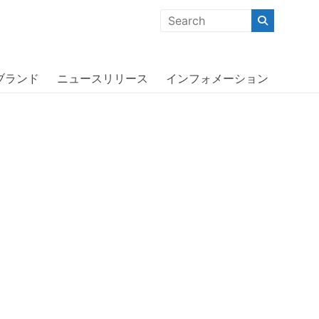
クな商品」「機能的な商品」「コストパフォーマンスの高い商
13〔ライフプルーフ〕
ブランド
ニュースリリース
インフォメーション