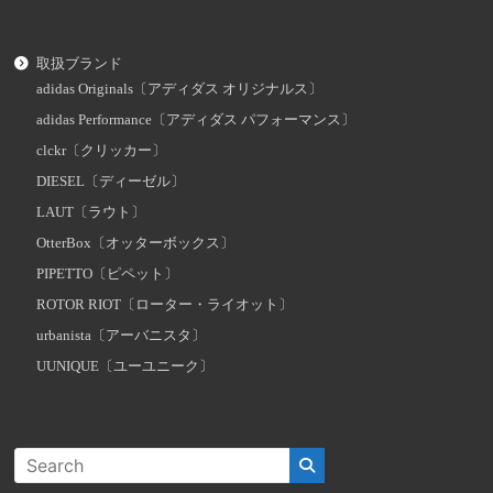
取扱ブランド
adidas Originals〔アディダス オリジナルス〕
adidas Performance〔アディダス パフォーマンス〕
clckr〔クリッカー〕
DIESEL〔ディーゼル〕
LAUT〔ラウト〕
OtterBox〔オッターボックス〕
PIPETTO〔ピペット〕
ROTOR RIOT〔ローター・ライオット〕
urbanista〔アーバニスタ〕
UUNIQUE〔ユーユニーク〕