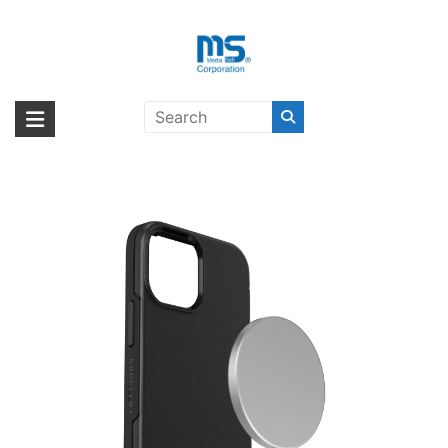
Skip
to
content
【取扱終了製品】[LIFEPROOF SEE
海外輸入ブランド商品｜株式会社
海外事業部が取り揃えている海外輸入商品には、日本では珍しい「海外ブ
MagSafe RASCAL BLACK iPhone
ランド」をはじめ「ユニークな商品」「機能的な商品」「コストパフォー
エム・エス・シー
13 mini〔ライフプルーフ〕
マンスの高い商品」など厳選した高品質な商品を取り扱っています。