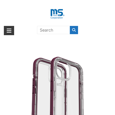
Skip
to
content
【取扱終了製品】LIFEPROOF
海外輸入ブランド商品｜株式会社
海外事業部が取り揃えている海外輸入商品には、日本では珍しい「海外ブ
NEXT ABITA ESENTL PRPL
ランド」をはじめ「ユニークな商品」「機能的な商品」「コストパフォー
エム・エス・シー
iPhone 13〔ライフプルーフ〕
マンスの高い商品」など厳選した高品質な商品を取り扱っています。