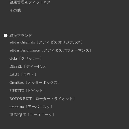
健康管理＆フィットネス
その他
取扱ブランド
adidas Originals〔アディダス オリジナルス〕
adidas Performance〔アディダス パフォーマンス〕
clckr〔クリッカー〕
DIESEL〔ディーゼル〕
LAUT〔ラウト〕
OtterBox〔オッターボックス〕
PIPETTO〔ピペット〕
ROTOR RIOT〔ローター・ライオット〕
urbanista〔アーバニスタ〕
UUNIQUE〔ユーユニーク〕