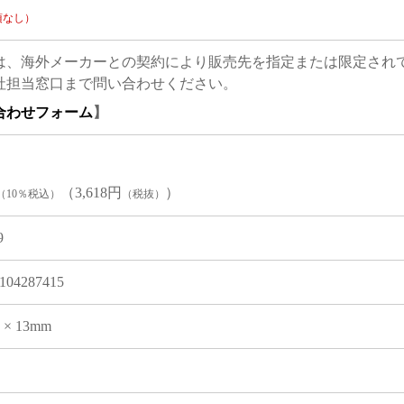
項なし）
は、海外メーカーとの契約により販売先を指定または限定され
社担当窓口まで問い合わせください。
合わせフォーム
】
（3,618円
）
（10％税込）
（税抜）
9
104287415
9 × 13mm