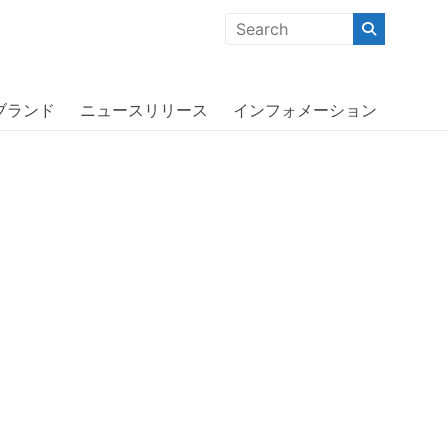
クな商品」「機能的な商品」「コストパフォーマンスの高い商
Pro〔ライフプルーフ〕
ブランド
ニュースリリース
インフォメーション