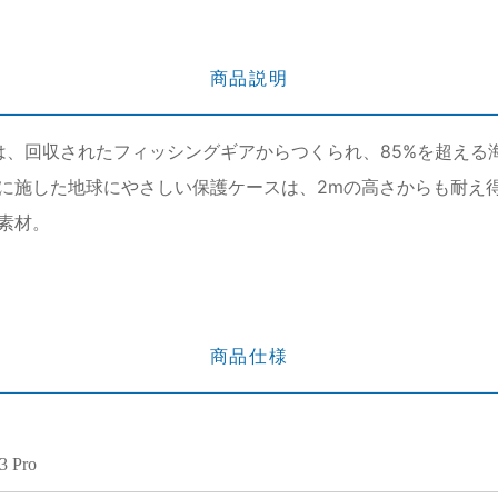
商品説明
W?KEは、回収されたフィッシングギアからつくられ、85%を超
に施した地球にやさしい保護ケースは、2mの高さからも耐え
応素材。
商品仕様
3 Pro