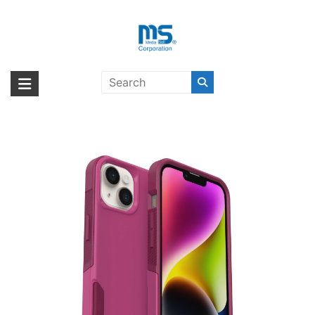
Skip
to
content
OtterBox Commuter iPhone 14
海外輸入ブランド商品｜株式会社
海外事業部が取り揃えている海外輸入商品には、日本では珍しい「海外ブ
Plus用ケース INTO THE
ランド」をはじめ「ユニークな商品」「機能的な商品」「コストパフォー
エム・エス・シー
FUCSHIA〔オッターボックス〕
マンスの高い商品」など厳選した高品質な商品を取り扱っています。