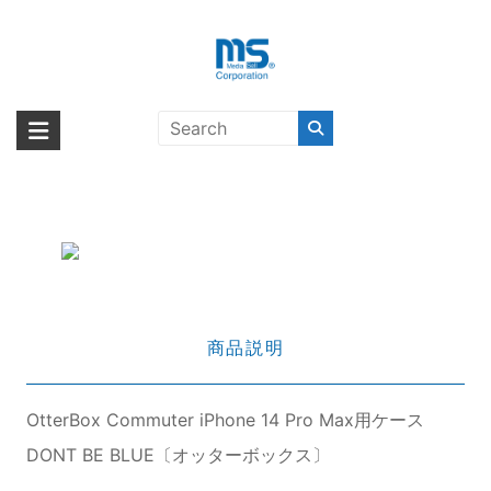
Skip
to
content
OtterBox Commuter iPhone 14
海外輸入ブランド商品｜株式会社
海外事業部が取り揃えている海外輸入商品には、日本では珍しい「海外ブ
Pro Max用ケース DONT BE
ランド」をはじめ「ユニークな商品」「機能的な商品」「コストパフォー
エム・エス・シー
BLUE〔オッターボックス〕
マンスの高い商品」など厳選した高品質な商品を取り扱っています。
商品説明
OtterBox Commuter iPhone 14 Pro Max用ケース
DONT BE BLUE〔オッターボックス〕