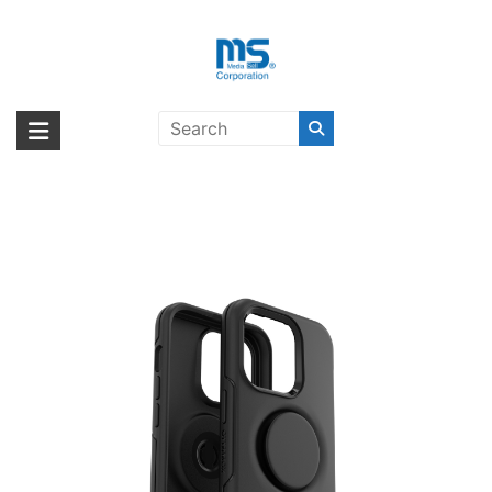
Skip
to
content
【取扱終了製品】OtterBox OTTER
海外輸入ブランド商品｜株式会社
海外事業部が取り揃えている海外輸入商品には、日本では珍しい「海外ブ
+ POP SYMMETRY iPhone 14 Pro
ランド」をはじめ「ユニークな商品」「機能的な商品」「コストパフォー
エム・エス・シー
BLACK〔オッターボックス〕
マンスの高い商品」など厳選した高品質な商品を取り扱っています。