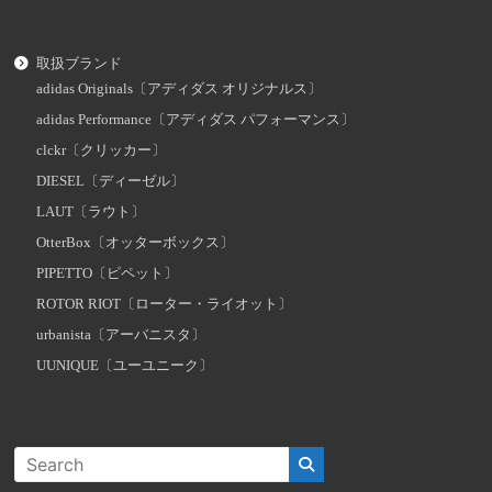
取扱ブランド
adidas Originals〔アディダス オリジナルス〕
adidas Performance〔アディダス パフォーマンス〕
clckr〔クリッカー〕
DIESEL〔ディーゼル〕
LAUT〔ラウト〕
OtterBox〔オッターボックス〕
PIPETTO〔ピペット〕
ROTOR RIOT〔ローター・ライオット〕
urbanista〔アーバニスタ〕
UUNIQUE〔ユーユニーク〕