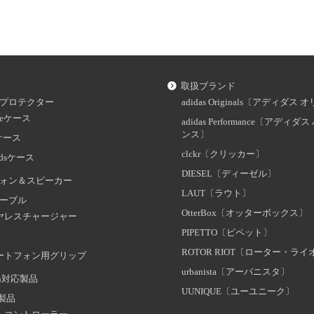
取扱ブランド
プロテクター
adidas Originals〔アディダ
oneケース
adidas Performance〔アディ
ンス〕
dケース
clckr〔クリッカー〕
odsケース
DIESEL〔ディーゼル〕
ォン＆スピーカー
LAUT〔ラウト〕
ーブル
OtterBox〔オッターボックス〕
ヤレスチャージャー
PIPETTO〔ピペット〕
ROTOR RIOT〔ローター・ラ
ートフォン用グリップ
urbanista〔アーバニスタ〕
oth対応製品
UUNIQUE〔ユーユニーク〕
証製品