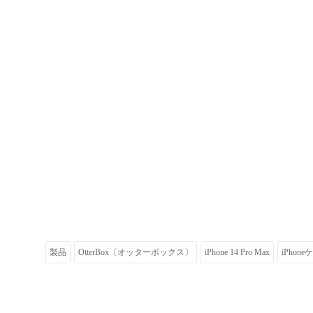
製品
OtterBox〔オッターボックス〕
iPhone 14 Pro Max
iPhon