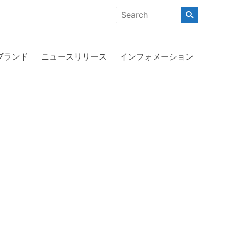
クな商品」「機能的な商品」「コストパフォーマンスの高い商
 VALOR〔オッターボックス〕
ブランド
ニュースリリース
インフォメーション