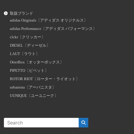
取扱ブランド
adidas Originals〔アディダス オリジナルス〕
adidas Performance〔アディダス パフォーマンス〕
clckr〔クリッカー〕
DIESEL〔ディーゼル〕
LAUT〔ラウト〕
OtterBox〔オッターボックス〕
PIPETTO〔ピペット〕
ROTOR RIOT〔ローター・ライオット〕
urbanista〔アーバニスタ〕
UUNIQUE〔ユーユニーク〕