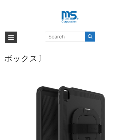
Skip
to
content
OtterBox DEF FOR BUSINESS
海外輸入ブランド商品｜株式会社
海外事業部が取り揃えている海外輸入商品には、日本では珍しい「海外ブ
W/KICKSTND/HANDSTRP IPAD
ランド」をはじめ「ユニークな商品」「機能的な商品」「コストパフォー
エム・エス・シー
10TH GEN BLACK PRO〔オッター
マンスの高い商品」など厳選した高品質な商品を取り扱っています。
ボックス〕