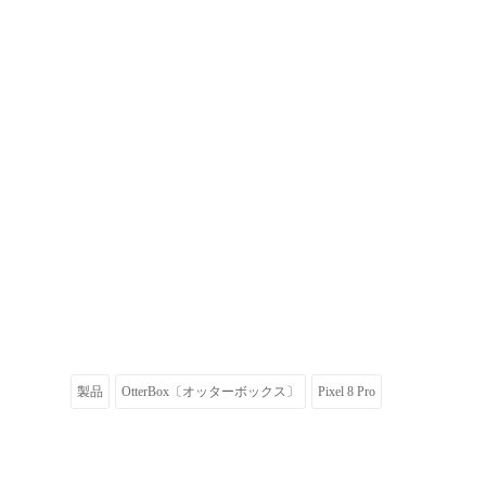
製品
OtterBox〔オッターボックス〕
Pixel 8 Pro