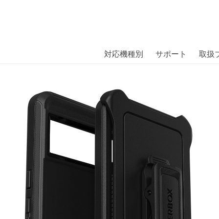
商品には、日本では珍しい「海外ブランド」をはじめ「ユニー
｜株式会社エム・エス・シー
扱っています。
 Pixel 8 Pro Black〔オッターボックス〕
対応機種別
サポート
取扱