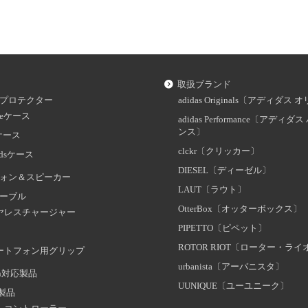
取扱ブランド
プロテクター
adidas Originals〔アディダ
oneケース
adidas Performance〔アディ
ンス〕
dケース
clckr〔クリッカー〕
odsケース
DIESEL〔ディーゼル〕
ォン＆スピーカー
LAUT〔ラウト〕
ーブル
OtterBox〔オッターボックス〕
ヤレスチャージャー
PIPETTO〔ピペット〕
ROTOR RIOT〔ローター・ラ
ートフォン用グリップ
urbanista〔アーバニスタ〕
oth対応製品
UUNIQUE〔ユーユニーク〕
証製品