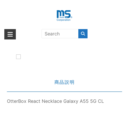
Skip
to
content
OtterBox React Necklace Galaxy
海外輸入ブランド商品｜株式会社
海外事業部が取り揃えている海外輸入商品には、日本では珍しい「海外ブ
A55 5G CL
ランド」をはじめ「ユニークな商品」「機能的な商品」「コストパフォー
エム・エス・シー
マンスの高い商品」など厳選した高品質な商品を取り扱っています。
商品説明
OtterBox React Necklace Galaxy A55 5G CL