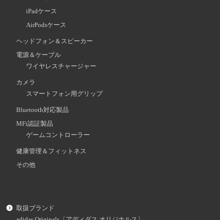
iPadケース
AirPodsケース
ヘッドフォン＆スピーカー
電源＆ケーブル
ワイヤレスチャージャー
カメラ
スマートフォン用グリップ
Bluetooth対応製品
MFi認証製品
ゲームコントローラー
健康管理＆フィットネス
その他
取扱ブランド
adidas Originals〔アディダス オリジナルス〕