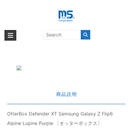
Skip
to
content
OtterBox Defender XT Samsung
海外輸入ブランド商品｜株式会社
海外事業部が取り揃えている海外輸入商品には、日本では珍しい「海外ブ
Galaxy Z Flip6 Alpine Lupine
ランド」をはじめ「ユニークな商品」「機能的な商品」「コストパフォー
エム・エス・シー
Purple 〔オッターボックス〕
マンスの高い商品」など厳選した高品質な商品を取り扱っています。
商品説明
OtterBox Defender XT Samsung Galaxy Z Flip6
Alpine Lupine Purple 〔オッターボックス〕