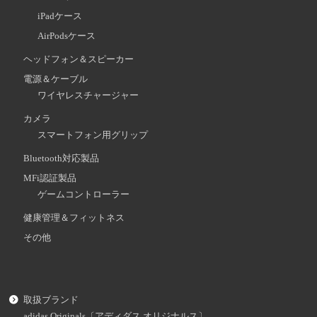
iPadケース
AirPodsケース
ヘッドフォン＆スピーカー
電源＆ケーブル
ワイヤレスチャージャー
カメラ
スマートフォン用グリップ
Bluetooth対応製品
MFi認証製品
ゲームコントローラー
健康管理＆フィットネス
その他
取扱ブランド
adidas Originals〔アディダス オリジナルス〕