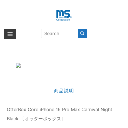
Skip
to
content
OtterBox Core iPhone 16 Pro Max
海外輸入ブランド商品｜株式会社
海外事業部が取り揃えている海外輸入商品には、日本では珍しい「海外ブ
Carnival Night Black 〔オッターボ
ランド」をはじめ「ユニークな商品」「機能的な商品」「コストパフォー
エム・エス・シー
ックス〕
マンスの高い商品」など厳選した高品質な商品を取り扱っています。
商品説明
OtterBox Core iPhone 16 Pro Max Carnival Night
Black 〔オッターボックス〕