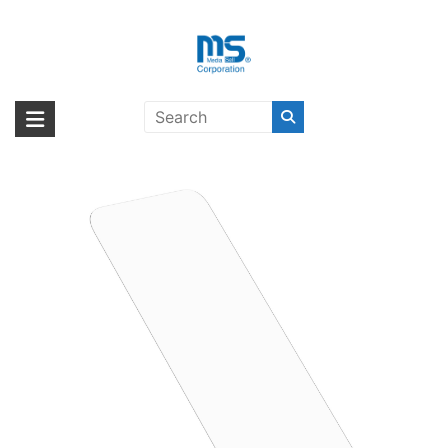
Skip
to
content
OtterBox Glass iPhone 16 Plus
海外輸入ブランド商品｜株式会社
海外事業部が取り揃えている海外輸入商品には、日本では珍しい「海外ブ
Clear 〔オッターボックス〕
ランド」をはじめ「ユニークな商品」「機能的な商品」「コストパフォー
エム・エス・シー
マンスの高い商品」など厳選した高品質な商品を取り扱っています。