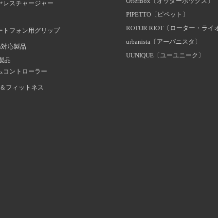
OtterBox〔オッターボックス〕
ヤレスチャージャー
PIPETTO〔ピペット〕
ROTOR RIOT〔ローター・ラ
ートフォン用グリップ
urbanista〔アーバニスタ〕
oth対応製品
UUNIQUE〔ユーユニーク〕
証製品
ムコントローラー
＆フィットネス