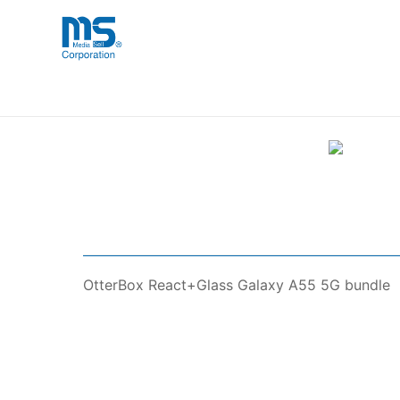
Skip
海外事業部が取り揃えている海外輸入
海外輸入ブランド商品
to
品」など厳選した高品質な商品を取り
content
OtterBox React+Glass Galaxy 
OtterBox React+Glass Galaxy A55 5G bundle