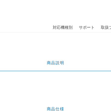
商品には、日本では珍しい「海外ブランド」をはじめ「ユニー
｜株式会社エム・エス・シー
扱っています。
A55 5G bundle
対応機種別
サポート
取扱
商品説明
商品仕様