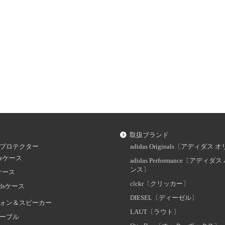
取扱ブランド
プロテクター
adidas Originals〔アディダ
oneケース
adidas Performance〔アディ
ンス〕
dケース
clckr〔クリッカー〕
odsケース
DIESEL〔ディーゼル〕
ォン＆スピーカー
LAUT〔ラウト〕
ーブル