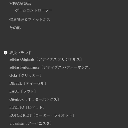
MFi認証製品
ゲームコントローラー
健康管理＆フィットネス
その他
取扱ブランド
adidas Originals〔アディダス オリジナルス〕
adidas Performance〔アディダス パフォーマンス〕
clckr〔クリッカー〕
DIESEL〔ディーゼル〕
LAUT〔ラウト〕
OtterBox〔オッターボックス〕
PIPETTO〔ピペット〕
ROTOR RIOT〔ローター・ライオット〕
urbanista〔アーバニスタ〕