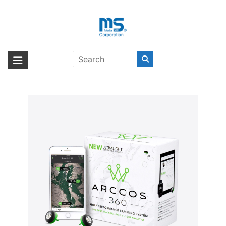
Skip
to
content
【取扱終了製品】ARCCOS
海外輸入ブランド商品｜株式会社
海外事業部が取り揃えている海外輸入商品には、日本では珍しい「海外ブ
360〔アルコス〕
ランド」をはじめ「ユニークな商品」「機能的な商品」「コストパフォー
エム・エス・シー
マンスの高い商品」など厳選した高品質な商品を取り扱っています。