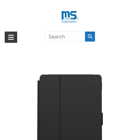
Skip
to
content
[docomo Select] speck iPad 第7世
海外輸入ブランド商品｜株式会社
海外事業部が取り揃えている海外輸入商品には、日本では珍しい「海外ブ
代 BALANCE FOLIO ブラック〔ス
ランド」をはじめ「ユニークな商品」「機能的な商品」「コストパフォー
エム・エス・シー
ペック〕
マンスの高い商品」など厳選した高品質な商品を取り扱っています。