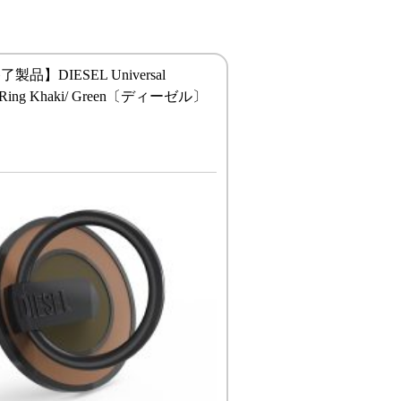
品】DIESEL Universal
m Ring Khaki/ Green〔ディーゼル〕