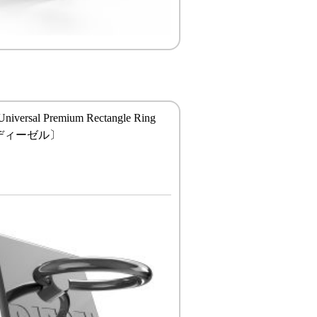
niversal Premium Rectangle Ring
r〔ディーゼル〕