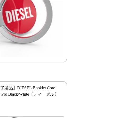
品】DIESEL Booklet Core
13 Pro Black/White〔ディーゼル〕