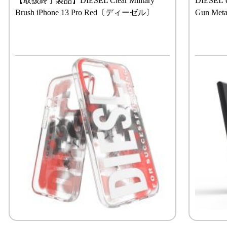
【取扱終了製品】DIESEL Clear Military
DIESEL U
Brush iPhone 13 Pro Red〔ディーゼル〕
Gun M