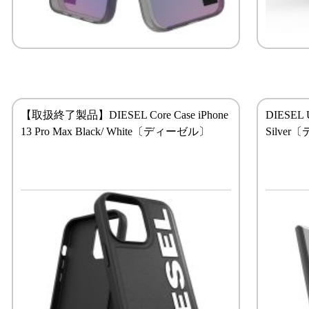
【取扱終了製品】DIESEL Core Case iPhone
DIESEL U
13 Pro Max Black/ White〔ディーゼル〕
Silve