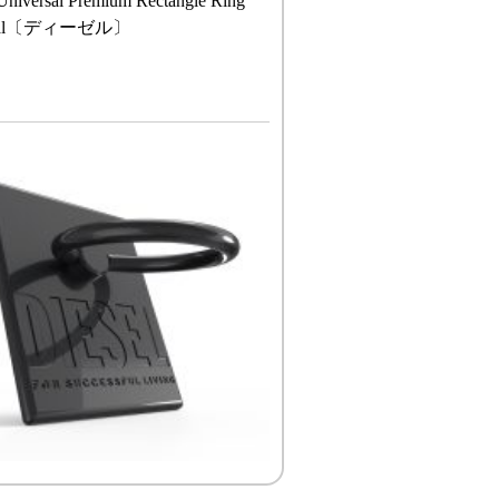
niversal Premium Rectangle Ring
etal〔ディーゼル〕