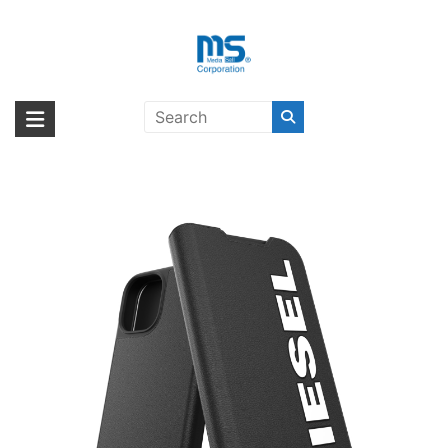
Skip
to
content
【取扱終了製品】DIESEL Booklet
海外輸入ブランド商品｜株式会社
海外事業部が取り揃えている海外輸入商品には、日本では珍しい「海外ブ
Core iPhone 13 mini Black/
ランド」をはじめ「ユニークな商品」「機能的な商品」「コストパフォー
エム・エス・シー
White〔ディーゼル〕
マンスの高い商品」など厳選した高品質な商品を取り扱っています。