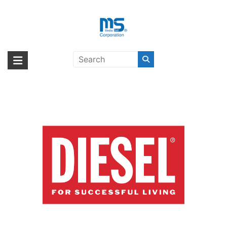
Skip
to
content
DIESEL〔ディーゼル〕
海外輸入ブランド商品｜株式会社
海外事業部が取り揃えている海外輸入商品には、日本では珍しい「海外ブ
ランド」をはじめ「ユニークな商品」「機能的な商品」「コストパフォー
エム・エス・シー
マンスの高い商品」など厳選した高品質な商品を取り扱っています。