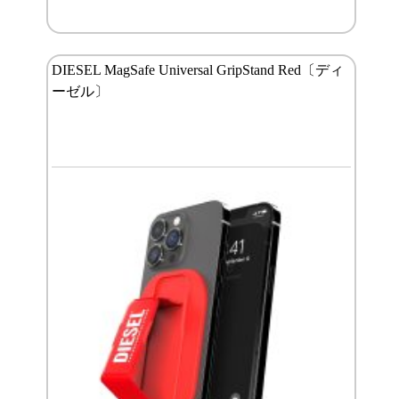
DIESEL MagSafe Universal GripStand Red〔ディ
ーゼル〕