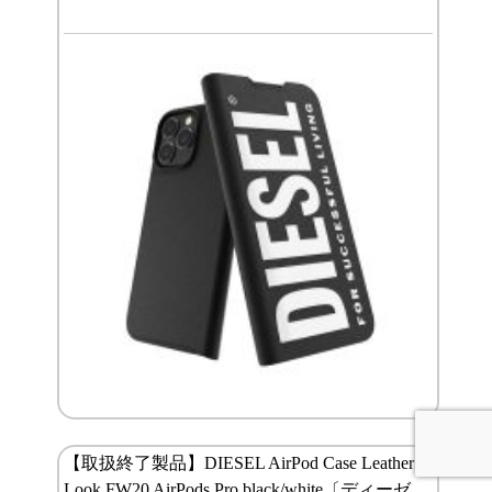
【取扱終了製品】DIESEL AirPod Case Leather
Look FW20 AirPods Pro black/white〔ディーゼ