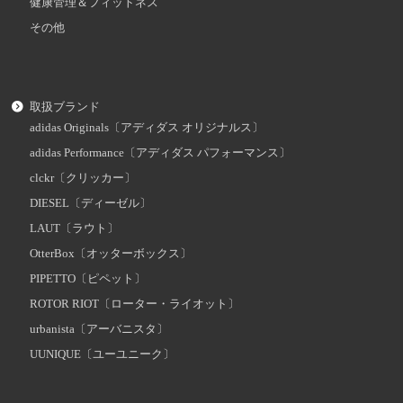
健康管理＆フィットネス
その他
取扱ブランド
adidas Originals〔アディダス オリジナルス〕
adidas Performance〔アディダス パフォーマンス〕
clckr〔クリッカー〕
DIESEL〔ディーゼル〕
LAUT〔ラウト〕
OtterBox〔オッターボックス〕
PIPETTO〔ピペット〕
ROTOR RIOT〔ローター・ライオット〕
urbanista〔アーバニスタ〕
UUNIQUE〔ユーユニーク〕