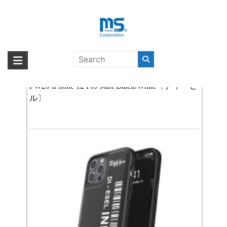
Skip
to
content
DIESEL スマホケース
海外輸入ブランド商品｜株式会社
海外事業部が取り揃えている海外輸入商品には、日本では珍しい「海外ブ
ランド」をはじめ「ユニークな商品」「機能的な商品」「コストパフォー
【取扱終了製品】DIESEL Moulded Case Core 2
エム・エス・シー
マンスの高い商品」など厳選した高品質な商品を取り扱っています。
FW20 iPhone 12 Pro Max Black/White〔ディーゼ
ル〕