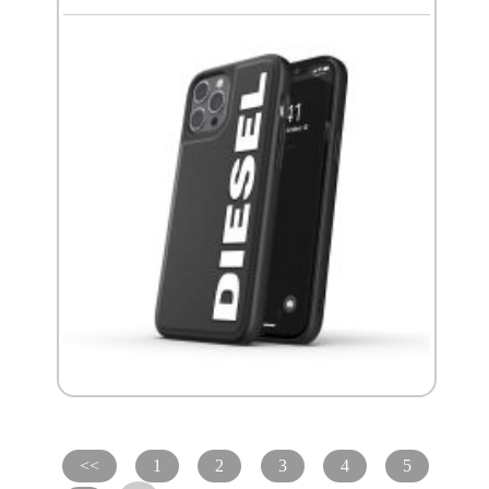
<<
1
2
3
4
5