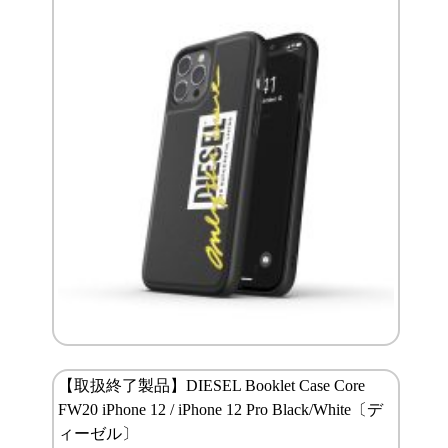
【取扱終了製品】DIESEL Booklet Case Core
FW20 iPhone 12 / iPhone 12 Pro Black/White〔デ
ィーゼル〕