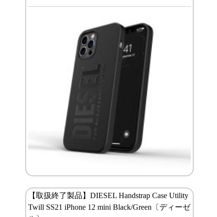
【取扱終了製品】DIESEL Handstrap Case Utility
Twill SS21 iPhone 12 mini Black/Green〔ディーゼ