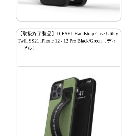
【取扱終了製品】DIESEL Handstrap Case Utility
Twill SS21 iPhone 12 / 12 Pro Black/Green〔ディ
ーゼル〕