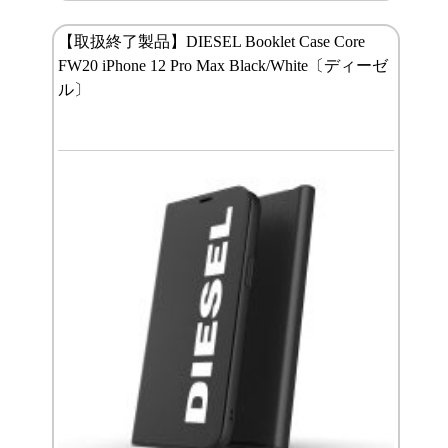
【取扱終了製品】DIESEL Booklet Case Core
FW20 iPhone 12 Pro Max Black/White〔ディーゼ
ル〕