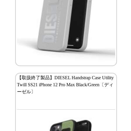
【取扱終了製品】DIESEL Handstrap Case Utility
Twill SS21 iPhone 12 Pro Max Black/Green〔ディ
ーゼル〕