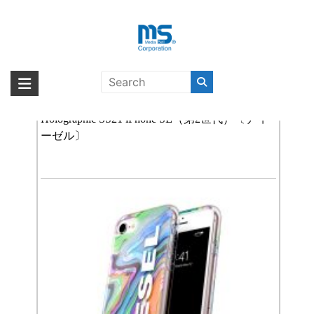
Skip
to
content
DIESEL スマホケース
海外輸入ブランド商品｜株式会社
海外事業部が取り揃えている海外輸入商品には、日本では珍しい「海外ブ
ランド」をはじめ「ユニークな商品」「機能的な商品」「コストパフォー
【取扱終了製品】DIESEL Clear Case Digital
エム・エス・シー
マンスの高い商品」など厳選した高品質な商品を取り扱っています。
Holographic SS21 iPhone SE（第2世代）〔ディ
ーゼル〕