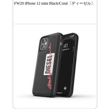
FW20 iPhone 12 mini Black/Coral〔ディーゼル〕