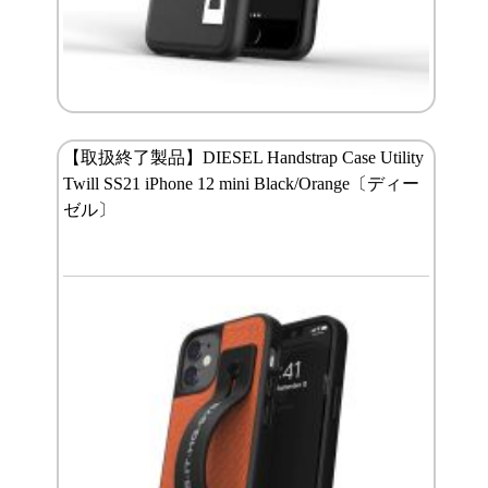
【取扱終了製品】DIESEL Handstrap Case Utility
Twill SS21 iPhone 12 mini Black/Orange〔ディー
ゼル〕