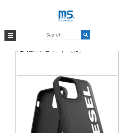
Skip
to
content
DIESEL スマホケース
海外輸入ブランド商品｜株式会社
海外事業部が取り揃えている海外輸入商品には、日本では珍しい「海外ブ
ランド」をはじめ「ユニークな商品」「機能的な商品」「コストパフォー
【取扱終了製品】DIESEL Core Case iPhone 13
エム・エス・シー
マンスの高い商品」など厳選した高品質な商品を取り扱っています。
mini Black/White〔ディーゼル〕