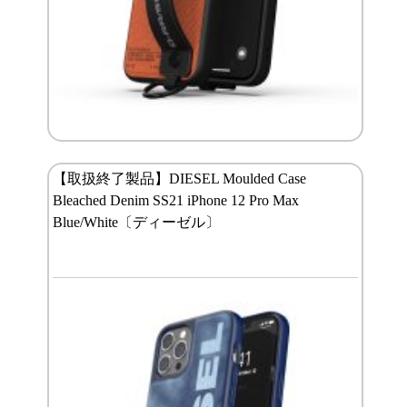
【取扱終了製品】DIESEL Moulded Case
Bleached Denim SS21 iPhone 12 Pro Max
Blue/White〔ディーゼル〕