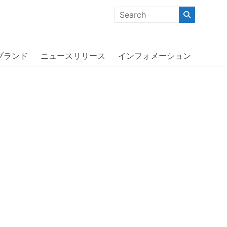
クな商品」「機能的な商品」「コストパフォーマンスの高い商
lear/Black〔クリッカー〕
ブランド
ニュースリリース
インフォメーション