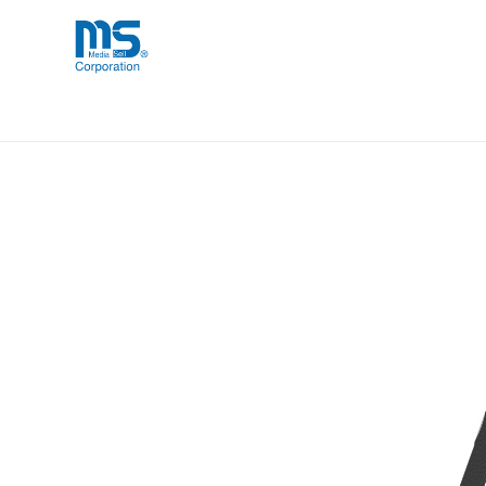
Skip
海外事業部が取り揃えている海外輸入
海外輸入ブランド商品
to
品」など厳選した高品質な商品を取り
content
【取扱終了製品】clckr CLEAR GRI