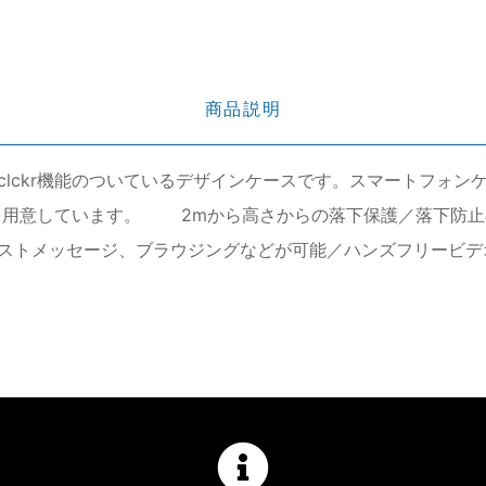
商品説明
clckr機能のついているデザインケースです。スマートフォン
ラーを用意しています。 2mから高さからの落下保護／落下防
ストメッセージ、ブラウジングなどが可能／ハンズフリービデ